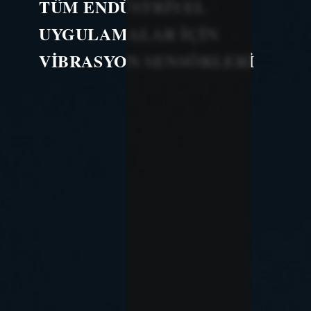
TÜM ENDÜSTRİYEL
UYGULAMALAR İÇİN
VİBRASYON SENSÖRLERİ