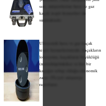
sıra, müşterilerine hava ve gaz
kaçak tespit hizmetleri de
sunmaktadır.
Ultrasonik hava ve gaz kaçak
tespit hizmetlerimizde; kaçakların
lokasyonu, kaçakların büyüklüğü
(metreküp/dakika) ve her bir
kaçağın sebep olduğu ekonomik
zarar (TL/yıl) müşteriye
raporlanır.