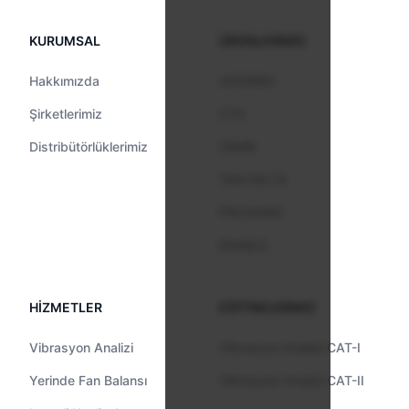
KURUMSAL
ÜRÜNLERİMİZ
Hakkımızda
ASCRIBO
Şirketlerimiz
CTC
Distribütörlüklerimiz
CEMB
TAN DELTA
PROSARIS
ENABLE
HİZMETLER
EĞİTİMLERİMİZ
Vibrasyon Analizi
Vibrasyon Analizi CAT-I
Yerinde Fan Balansı
Vibrasyon Analizi CAT-II