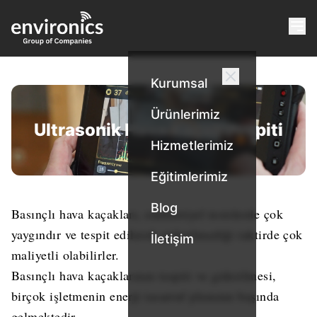
Kurumsal
Ürünlerimiz
Ultrasonik Hava Kaçak Tespiti
Hizmetlerimiz
Eğitimlerimiz
Blog
Basınçlı hava kaçakları, endüstriyel tesislerde çok
yaygındır ve tespit edilerek giderilmediği taktirde çok
İletişim
maliyetli olabilirler.
Basınçlı hava kaçaklarının tespiti ve giderilmesi,
birçok işletmenin enerji tasarruf planının başında
gelmektedir.