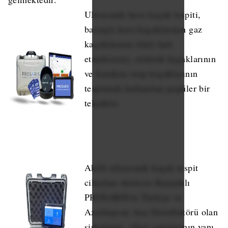
Ultrasonik hava kaçak tespiti,
basınçlı hava kaçaklarının gaz
kaçaklarının (türü fark
etmeksizin), elektrik kaçaklarının
ve kondens-stop kaçaklarının
tespitinde kullanılan popüler bir
tekniktir.
Akıllı ultrasonik kaçak tespit
cihazları üreticisi Kanadalı
PROSARIS'in Türkiye ve
Azerbaycan Ana Distribütörü olan
şirketimiz, cihaz satışlarının yanı