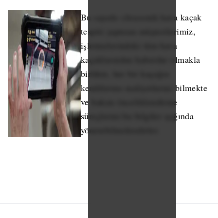
Bu sayede ultrasonik hava kaçak
tespiti yaptıran müşterilerimiz,
işletmelerindeki tüm hava
kaçaklarından haberdar olmakla
birlikte, her bir kaçağın
kendilerine maliyetlerini bilmekte
ve bakım önceliklendirme
süreçlerini bu bilgiler ışığında
yönetebilmektedirler.