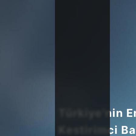
Türkiye'nin 
Kestirimci Ba