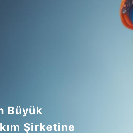
En Büyük
kım Şirketine