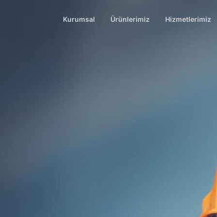
Kurumsal
Ürünlerimiz
Hizmetlerimiz
Hakkımızda
ASCRIBO Yeni Nesil Vibrasyon A
Vibrasyon Ana
Şirketlerimiz
CTC Vibrasyon Sensör ve Dona
Yerinde Fan B
Distribütörlüklerimiz
CEMB Balans ve Vibrasyon Anali
Lazerli Kaplin
TAN DELTA Online Yağ Analiz S
Ultrasonik Ha
PROSARIS Akıllı Ultrasonik Hav
ENABLE Veri Toplama Uzatma