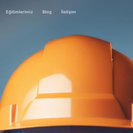
Eğitimlerimiz
Blog
İletişim
naliz Ürünleri
lizi
Vibrasyon Analizi CAT-I
nımları
alansı
Vibrasyon Analizi CAT-II
z Cihazları
 Ayarı
ensörleri
va Kaçak Tespiti
a Kaçak Tespiti
 Çubuğu